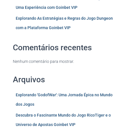
Uma Experiência com Goinbet VIP
Explorando As Estratégias e Regras do Jogo Dungeon
com a Plataforma Goinbet VIP
Comentários recentes
Nenhum comentário para mostrar.
Arquivos
Explorando 'GodofWar': Uma Jornada Épica no Mundo
dos Jogos
Descubra o Fascinante Mundo do Jogo RicoTiger e o
Universo de Apostas Goinbet VIP