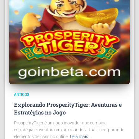
ARTIGOS
Explorando ProsperityTiger: Aventuras e
Estratégias no Jogo
ProsperityTiger é um jogo inovador que combina
estratégia e aventura em um mundo virtual, incorporando
elementos de cassino online.
Leia mais…