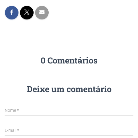
0 Comentários
Deixe um comentário
Nome
*
E-mail
*