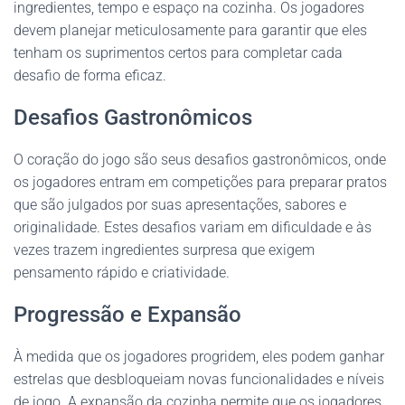
ingredientes, tempo e espaço na cozinha. Os jogadores
devem planejar meticulosamente para garantir que eles
tenham os suprimentos certos para completar cada
desafio de forma eficaz.
Desafios Gastronômicos
O coração do jogo são seus desafios gastronômicos, onde
os jogadores entram em competições para preparar pratos
que são julgados por suas apresentações, sabores e
originalidade. Estes desafios variam em dificuldade e às
vezes trazem ingredientes surpresa que exigem
pensamento rápido e criatividade.
Progressão e Expansão
À medida que os jogadores progridem, eles podem ganhar
estrelas que desbloqueiam novas funcionalidades e níveis
de jogo. A expansão da cozinha permite que os jogadores