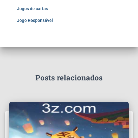
Jogos de cartas
Jogo Responsável
Posts relacionados