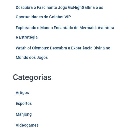
Descubra o Fascinante Jogo GoHighGallina e as
Oportunidades do Goinbet VIP
Explorando o Mundo Encantado de Mermaid: Aventura
e Estratégia
Wrath of Olympus: Descubra a Experiência Divina no
Mundo dos Jogos
Categorias
Artigos
Esportes
Mahjong
Videogames