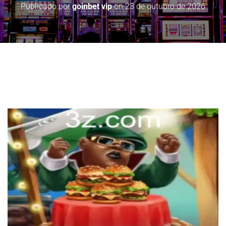
Publicado por
goinbet vip
on
23 de outubro de 2026