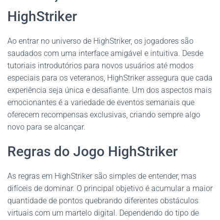
HighStriker
Ao entrar no universo de HighStriker, os jogadores são
saudados com uma interface amigável e intuitiva. Desde
tutoriais introdutórios para novos usuários até modos
especiais para os veteranos, HighStriker assegura que cada
experiência seja única e desafiante. Um dos aspectos mais
emocionantes é a variedade de eventos semanais que
oferecem recompensas exclusivas, criando sempre algo
novo para se alcançar.
Regras do Jogo HighStriker
As regras em HighStriker são simples de entender, mas
difíceis de dominar. O principal objetivo é acumular a maior
quantidade de pontos quebrando diferentes obstáculos
virtuais com um martelo digital. Dependendo do tipo de