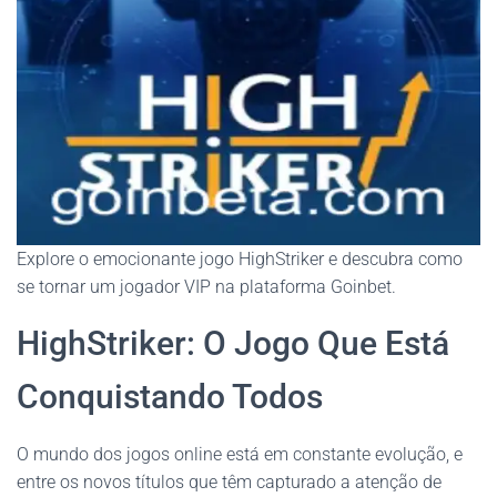
Explore o emocionante jogo HighStriker e descubra como
se tornar um jogador VIP na plataforma Goinbet.
HighStriker: O Jogo Que Está
Conquistando Todos
O mundo dos jogos online está em constante evolução, e
entre os novos títulos que têm capturado a atenção de