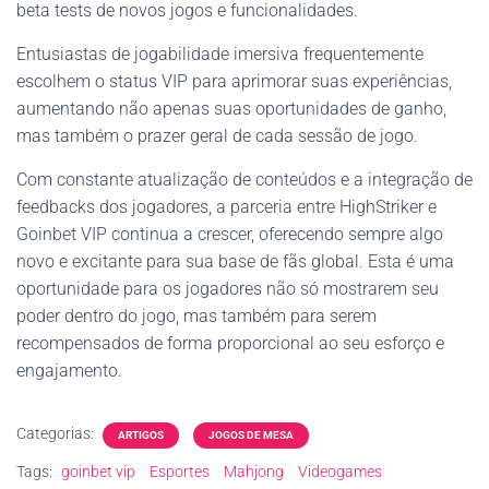
beta tests de novos jogos e funcionalidades.
Entusiastas de jogabilidade imersiva frequentemente
escolhem o status VIP para aprimorar suas experiências,
aumentando não apenas suas oportunidades de ganho,
mas também o prazer geral de cada sessão de jogo.
Com constante atualização de conteúdos e a integração de
feedbacks dos jogadores, a parceria entre HighStriker e
Goinbet VIP continua a crescer, oferecendo sempre algo
novo e excitante para sua base de fãs global. Esta é uma
oportunidade para os jogadores não só mostrarem seu
poder dentro do jogo, mas também para serem
recompensados de forma proporcional ao seu esforço e
engajamento.
Categorias:
ARTIGOS
JOGOS DE MESA
Tags:
goinbet vip
Esportes
Mahjong
Videogames