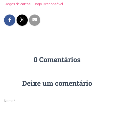
Jogos de cartas
Jogo Responsável
0 Comentários
Deixe um comentário
Nome
*