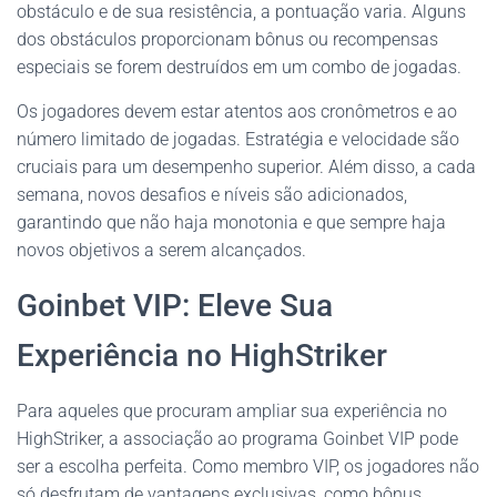
obstáculo e de sua resistência, a pontuação varia. Alguns
dos obstáculos proporcionam bônus ou recompensas
especiais se forem destruídos em um combo de jogadas.
Os jogadores devem estar atentos aos cronômetros e ao
número limitado de jogadas. Estratégia e velocidade são
cruciais para um desempenho superior. Além disso, a cada
semana, novos desafios e níveis são adicionados,
garantindo que não haja monotonia e que sempre haja
novos objetivos a serem alcançados.
Goinbet VIP: Eleve Sua
Experiência no HighStriker
Para aqueles que procuram ampliar sua experiência no
HighStriker, a associação ao programa Goinbet VIP pode
ser a escolha perfeita. Como membro VIP, os jogadores não
só desfrutam de vantagens exclusivas, como bônus