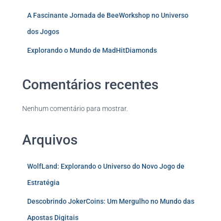
A Fascinante Jornada de BeeWorkshop no Universo
dos Jogos
Explorando o Mundo de MadHitDiamonds
Comentários recentes
Nenhum comentário para mostrar.
Arquivos
WolfLand: Explorando o Universo do Novo Jogo de
Estratégia
Descobrindo JokerCoins: Um Mergulho no Mundo das
Apostas Digitais