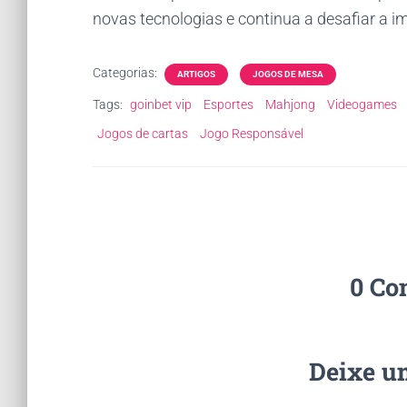
novas tecnologias e continua a desafiar a i
Categorias:
ARTIGOS
JOGOS DE MESA
Tags:
goinbet vip
Esportes
Mahjong
Videogames
Jogos de cartas
Jogo Responsável
0 Co
Deixe u