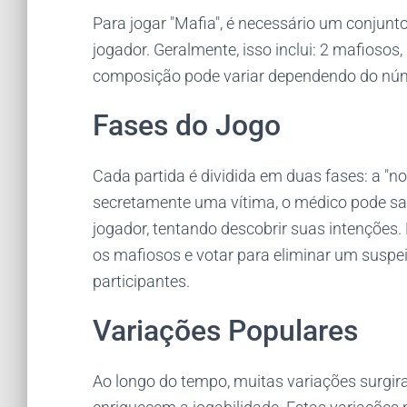
Para jogar "Mafia", é necessário um conjunt
jogador. Geralmente, isso inclui: 2 mafiosos,
composição pode variar dependendo do núm
Fases do Jogo
Cada partida é dividida em duas fases: a "noi
secretamente uma vítima, o médico pode sal
jogador, tentando descobrir suas intenções.
os mafiosos e votar para eliminar um suspei
participantes.
Variações Populares
Ao longo do tempo, muitas variações surgi