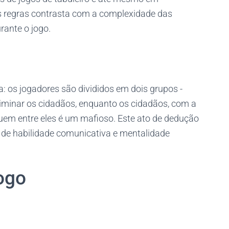
s regras contrasta com a complexidade das
rante o jogo.
a: os jogadores são divididos em dois grupos -
iminar os cidadãos, enquanto os cidadãos, com a
uem entre eles é um mafioso. Este ato de dedução
 de habilidade comunicativa e mentalidade
ogo