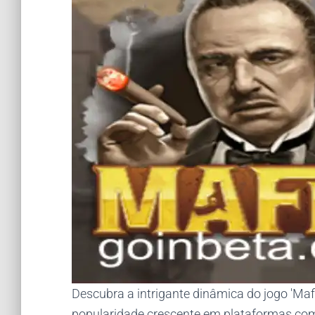
Descubra a intrigante dinâmica do jogo 'Mafi
popularidade crescente em plataformas com