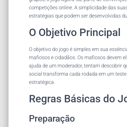
competições online. A simplicidade das sua
estratégias que podem ser desenvolvidas du
O Objetivo Principal
O objetivo do jogo é simples em sua essênci
mafiosos e cidadãos. Os mafiosos devem el
ajuda de um moderador, tentam descobrir q
social transforma cada rodada em um teste
estratégica.
Regras Básicas do J
Preparação