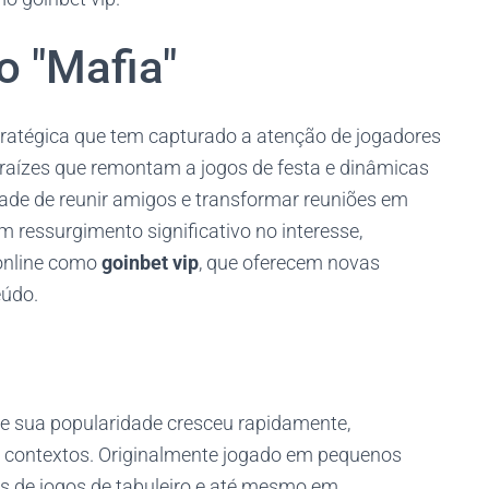
o "Mafia"
stratégica que tem capturado a atenção de jogadores
raízes que remontam a jogos de festa e dinâmicas
dade de reunir amigos e transformar reuniões em
 ressurgimento significativo no interesse,
online como
goinbet vip
, que oferecem novas
eúdo.
0 e sua popularidade cresceu rapidamente,
e contextos. Originalmente jogado em pequenos
es de jogos de tabuleiro e até mesmo em