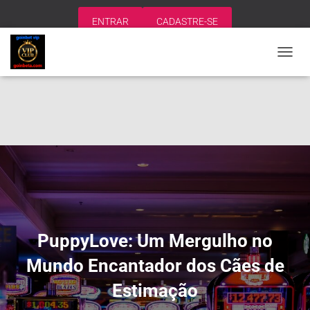
ENTRAR
CADASTRE-SE
A
L
T
E
R
N
A
R
N
A
V
E
G
A
PuppyLove: Um Mergulho no
Ç
Ã
Mundo Encantador dos Cães de
O
Estimação