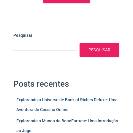
Pesquisar
PESQUISAR
Posts recentes
Explorando o Universo de Book of Riches Deluxe: Uma
Aventura de Cassino Online
Explorando o Mundo de BoneFortune: Uma Introdução
ao Jogo