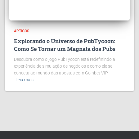
ARTIGOS
Explorando o Universo de PubTycoon:
Como Se Tornar um Magnata dos Pubs