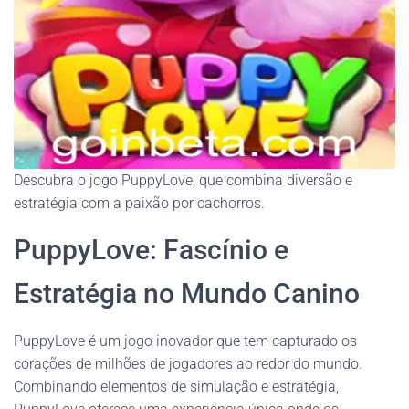
Descubra o jogo PuppyLove, que combina diversão e
estratégia com a paixão por cachorros.
PuppyLove: Fascínio e
Estratégia no Mundo Canino
PuppyLove é um jogo inovador que tem capturado os
corações de milhões de jogadores ao redor do mundo.
Combinando elementos de simulação e estratégia,