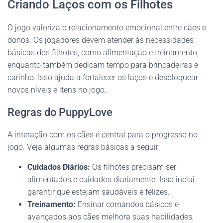
Criando Laços com os Filhotes
O jogo valoriza o relacionamento emocional entre cães e
donos. Os jogadores devem atender às necessidades
básicas dos filhotes, como alimentação e treinamento,
enquanto também dedicam tempo para brincadeiras e
carinho. Isso ajuda a fortalecer os laços e desbloquear
novos níveis e itens no jogo.
Regras do PuppyLove
A interação com os cães é central para o progresso no
jogo. Veja algumas regras básicas a seguir:
Cuidados Diários:
Os filhotes precisam ser
alimentados e cuidados diariamente. Isso inclui
garantir que estejam saudáveis e felizes.
Treinamento:
Ensinar comandos básicos e
avançados aos cães melhora suas habilidades,