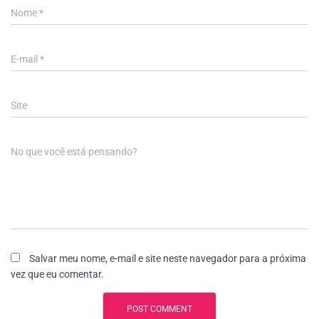
Nome
*
E-mail
*
Site
No que você está pensando?
Salvar meu nome, e-mail e site neste navegador para a próxima
vez que eu comentar.