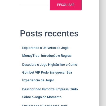
PESQUISAR
Posts recentes
Explorando o Universo do Jogo
MoneyTree: Introdução e Regras
Descubra o Jogo HighStriker e Como
Goinbet VIP Pode Enriquecer Sua
Experiência de Jogar
Descobrindo ImmortalEmpress: Tudo
Sobre o Jogo do Momento