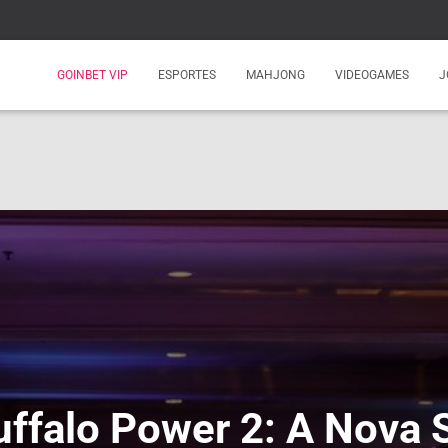
GOINBET VIP
ESPORTES
MAHJONG
VIDEOGAMES
J
ffalo Power 2: A Nova