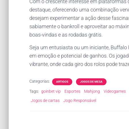
Com o crescente interesse em plataformas 
destaque, oferecendo uma combinação vence
desejam experimentar a ação desse fascinan
sabiamente o bankroll e aproveitar ao máx
boas-vindas e as rodadas grátis.
Seja um entusiasta ou um iniciante, Buffalo 
em emoção e potencial de ganhos. Os jogad
vibrante, onde cada giro dos rolos pode tra
Categorias:
ARTIGOS
JOGOS DE MESA
Tags:
goinbet vip
Esportes
Mahjong
Videogames
Jogos de cartas
Jogo Responsável