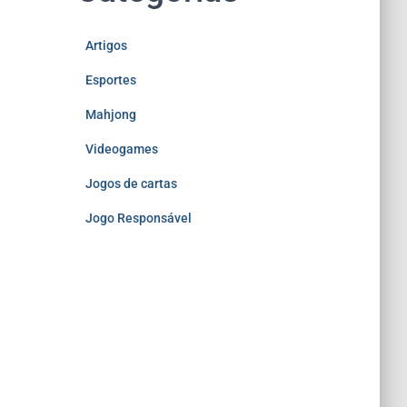
Artigos
Esportes
Mahjong
Videogames
Jogos de cartas
Jogo Responsável