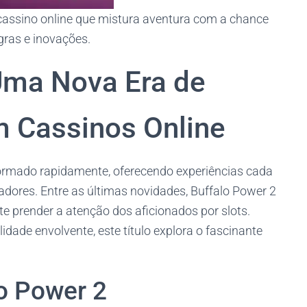
cassino online que mistura aventura com a chance
gras e inovações.
Uma Nova Era de
m Cassinos Online
ormado rapidamente, oferecendo experiências cada
dores. Entre as últimas novidades, Buffalo Power 2
 prender a atenção dos aficionados por slots.
dade envolvente, este título explora o fascinante
lo Power 2