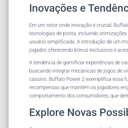
Inovações e Tendênc
Em um setor onde inovação é crucial, Buff
tecnologias de ponta, incluindo otimizações
usuário simplificada. A introdução de um mo
jogador, oferecendo bônus exclusivos e ace
A tendência de gamificar experiências de ca
buscando integrar mecânicas de jogos de v
cassino. Buffalo Power 2 exemplifica essa f
recompensas que mantêm os jogadores enga
comportamento dos consumidores, que dem
Explore Novas Possi