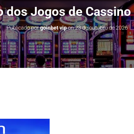
 dos Jogos de Cassino 
Publicado por
goinbet vip
on
23 de outubro de 2026