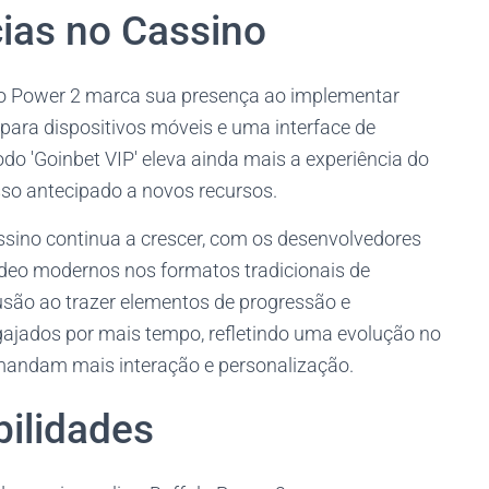
ias no Cassino
alo Power 2 marca sua presença ao implementar
 para dispositivos móveis e uma interface de
do 'Goinbet VIP' eleva ainda mais a experiência do
sso antecipado a novos recursos.
ssino continua a crescer, com os desenvolvedores
ídeo modernos nos formatos tradicionais de
usão ao trazer elementos de progressão e
jados por mais tempo, refletindo uma evolução no
andam mais interação e personalização.
bilidades