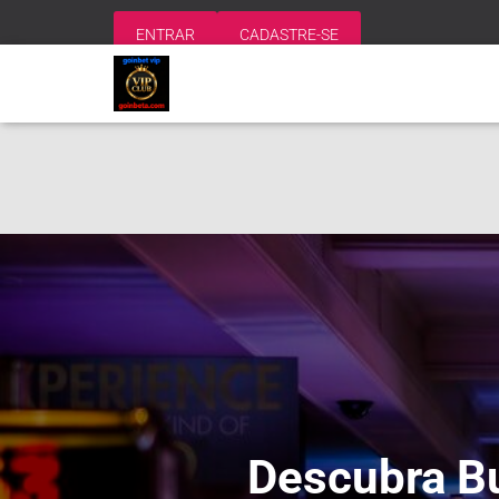
ENTRAR
CADASTRE-SE
Descubra Bu