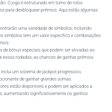
o. O jogo é estruturado em torno de rolos
olos para desbloquear prêmios. Aqui estão algumas
ontrarão uma variedade de símbolos, incluindo
es símbolos tem um valor específico e combinações
mios.
s de bônus especiais que podem ser ativadas ao
te essas rodadas, as chances de ganhar prêmios
inclui um sistema de jackpot progressivo,
cionante de ganhar grandes somas.
dores estão disponíveis e podem ser aplicados a
, aumentando significativamente os ganhos