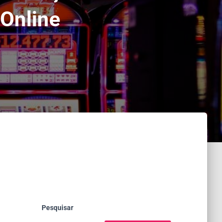
Online
Pesquisar