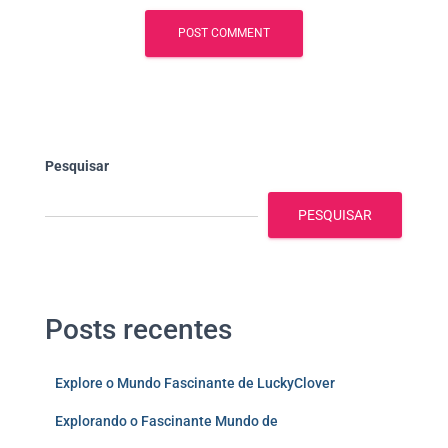
Pesquisar
PESQUISAR
Posts recentes
Explore o Mundo Fascinante de LuckyClover
Explorando o Fascinante Mundo de