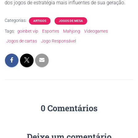
dos jogos de estratégia mais influentes de sua geração.
Categorias:
ARTIGOS
JOGOS DE MESA
Tags:
goinbet vip
Esportes
Mahjong
Videogames
Jogos de cartas
Jogo Responsável
0 Comentários
Deixe um comentário