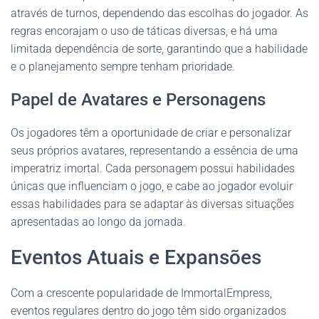
através de turnos, dependendo das escolhas do jogador. As
regras encorajam o uso de táticas diversas, e há uma
limitada dependência de sorte, garantindo que a habilidade
e o planejamento sempre tenham prioridade.
Papel de Avatares e Personagens
Os jogadores têm a oportunidade de criar e personalizar
seus próprios avatares, representando a essência de uma
imperatriz imortal. Cada personagem possui habilidades
únicas que influenciam o jogo, e cabe ao jogador evoluir
essas habilidades para se adaptar às diversas situações
apresentadas ao longo da jornada.
Eventos Atuais e Expansões
Com a crescente popularidade de ImmortalEmpress,
eventos regulares dentro do jogo têm sido organizados