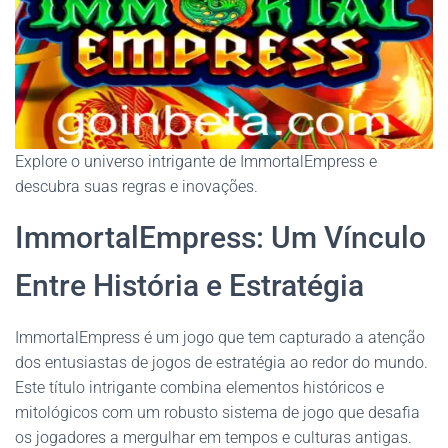
Explore o universo intrigante de ImmortalEmpress e
descubra suas regras e inovações.
ImmortalEmpress: Um Vínculo
Entre História e Estratégia
ImmortalEmpress é um jogo que tem capturado a atenção
dos entusiastas de jogos de estratégia ao redor do mundo.
Este título intrigante combina elementos históricos e
mitológicos com um robusto sistema de jogo que desafia
os jogadores a mergulhar em tempos e culturas antigas.