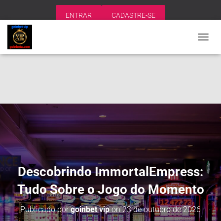
ENTRAR
CADASTRE-SE
A
L
T
E
R
N
A
R
N
A
V
E
G
A
Descobrindo ImmortalEmpress:
Ç
Ã
Tudo Sobre o Jogo do Momento
O
Publicado por
goinbet vip
on
23 de outubro de 2026