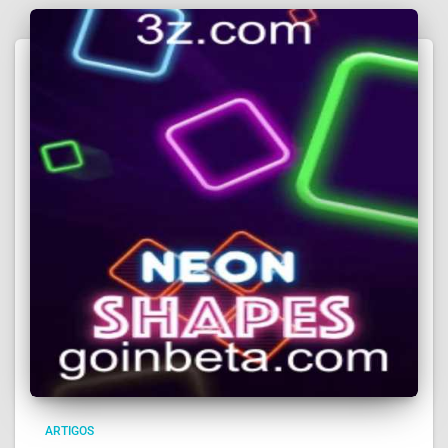
ARTIGOS