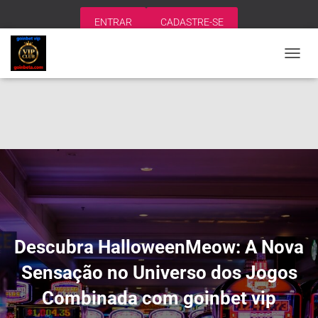
ENTRAR
CADASTRE-SE
A
L
T
E
R
N
A
R
N
A
V
E
G
A
Descubra HalloweenMeow: A Nova
Ç
Ã
Sensação no Universo dos Jogos
O
Combinada com goinbet vip