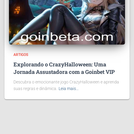
ARTIGOS
Explorando o CrazyHalloween: Uma
Jornada Assustadora com a Goinbet VIP
Descubra o emocionante jogo CrazyHalloween e aprenda
suas regras e dinâmica.
Leia mais…