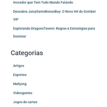
Inovador que Tem Todo Mundo Falando
Descubra JuicyGemsBonusBuy: O Novo Hit do Goinbet
VIP
Explorando DragonsTavern: Regras e Estratégias para
Dominar
Categorias
Artigos
Esportes
Mahjong
Videogames
Jogos de cartas