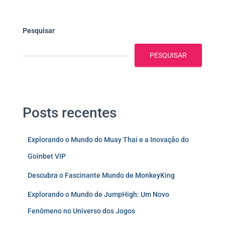
Pesquisar
PESQUISAR
Posts recentes
Explorando o Mundo do Muay Thai e a Inovação do
Goinbet VIP
Descubra o Fascinante Mundo de MonkeyKing
Explorando o Mundo de JumpHigh: Um Novo
Fenômeno no Universo dos Jogos