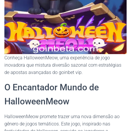
Conheça HalloweenMeow, uma experiência de jogo
inovadora que mistura diversão sazonal com estratégias
de apostas avançadas do goinbet vip.
O Encantador Mundo de
HalloweenMeow
HalloweenMeow promete trazer uma nova dimensão ao
gênero de jogos temáticos. Este jogo, inspirado nas