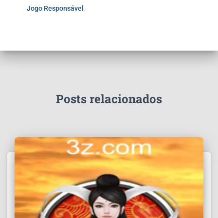
Jogo Responsável
Posts relacionados