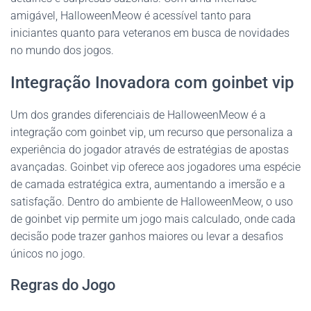
amigável, HalloweenMeow é acessível tanto para
iniciantes quanto para veteranos em busca de novidades
no mundo dos jogos.
Integração Inovadora com goinbet vip
Um dos grandes diferenciais de HalloweenMeow é a
integração com goinbet vip, um recurso que personaliza a
experiência do jogador através de estratégias de apostas
avançadas. Goinbet vip oferece aos jogadores uma espécie
de camada estratégica extra, aumentando a imersão e a
satisfação. Dentro do ambiente de HalloweenMeow, o uso
de goinbet vip permite um jogo mais calculado, onde cada
decisão pode trazer ganhos maiores ou levar a desafios
únicos no jogo.
Regras do Jogo