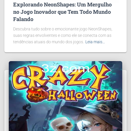
Explorando NeonShapes: Um Mergulho
no Jogo Inovador que Tem Todo Mundo
Falando
Descubra tudo sobre o emocionante jogo NeonShapes,
suas regras envolventes e como ele se conecta com as
tendências atuais do mundo dos jogos.
Leia mais…