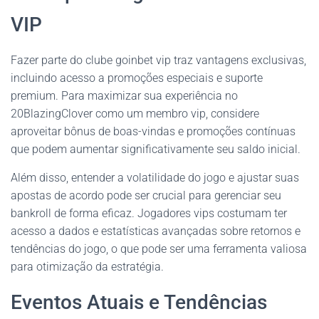
VIP
Fazer parte do clube goinbet vip traz vantagens exclusivas,
incluindo acesso a promoções especiais e suporte
premium. Para maximizar sua experiência no
20BlazingClover como um membro vip, considere
aproveitar bônus de boas-vindas e promoções contínuas
que podem aumentar significativamente seu saldo inicial.
Além disso, entender a volatilidade do jogo e ajustar suas
apostas de acordo pode ser crucial para gerenciar seu
bankroll de forma eficaz. Jogadores vips costumam ter
acesso a dados e estatísticas avançadas sobre retornos e
tendências do jogo, o que pode ser uma ferramenta valiosa
para otimização da estratégia.
Eventos Atuais e Tendências