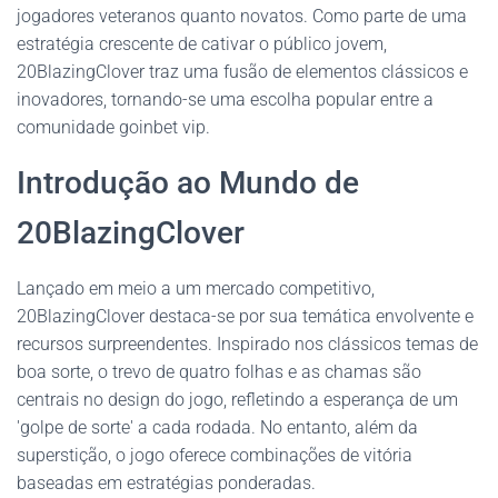
jogadores veteranos quanto novatos. Como parte de uma
estratégia crescente de cativar o público jovem,
20BlazingClover traz uma fusão de elementos clássicos e
inovadores, tornando-se uma escolha popular entre a
comunidade goinbet vip.
Introdução ao Mundo de
20BlazingClover
Lançado em meio a um mercado competitivo,
20BlazingClover destaca-se por sua temática envolvente e
recursos surpreendentes. Inspirado nos clássicos temas de
boa sorte, o trevo de quatro folhas e as chamas são
centrais no design do jogo, refletindo a esperança de um
'golpe de sorte' a cada rodada. No entanto, além da
superstição, o jogo oferece combinações de vitória
baseadas em estratégias ponderadas.