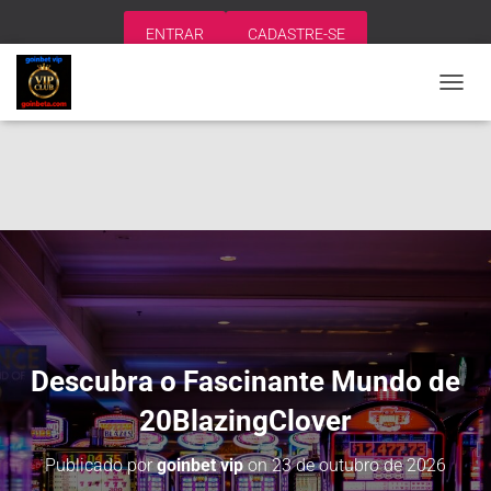
ENTRAR
CADASTRE-SE
A
L
T
E
R
N
A
R
N
A
V
E
G
A
Descubra o Fascinante Mundo de
Ç
Ã
20BlazingClover
O
Publicado por
goinbet vip
on
23 de outubro de 2026