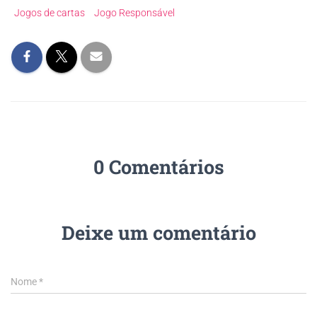
Jogos de cartas
Jogo Responsável
0 Comentários
Deixe um comentário
Nome
*