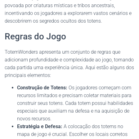
povoada por criaturas místicas e tribos ancestrais,
incentivando os jogadores a explorarem vastos cenários e
descobrirem os segredos ocultos dos totens.
Regras do Jogo
TotemWonders apresenta um conjunto de regras que
adicionam profundidade e complexidade ao jogo, tornando
cada partida uma experiência única. Aqui estão alguns dos
principais elementos:
Construção de Totens:
Os jogadores começam com
recursos limitados e precisam coletar materiais para
construir seus totens. Cada totem possui habilidades
especiais que auxiliam na defesa e na aquisição de
novos recursos.
Estratégia e Defesa:
A colocação dos totems no
mapa de jogo é crucial. Escolher os locais corretos