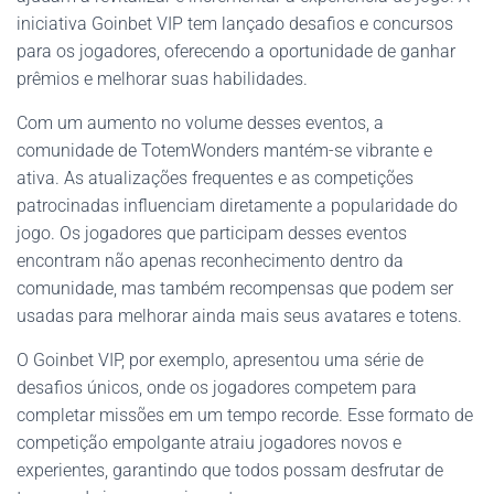
iniciativa Goinbet VIP tem lançado desafios e concursos
para os jogadores, oferecendo a oportunidade de ganhar
prêmios e melhorar suas habilidades.
Com um aumento no volume desses eventos, a
comunidade de TotemWonders mantém-se vibrante e
ativa. As atualizações frequentes e as competições
patrocinadas influenciam diretamente a popularidade do
jogo. Os jogadores que participam desses eventos
encontram não apenas reconhecimento dentro da
comunidade, mas também recompensas que podem ser
usadas para melhorar ainda mais seus avatares e totens.
O Goinbet VIP, por exemplo, apresentou uma série de
desafios únicos, onde os jogadores competem para
completar missões em um tempo recorde. Esse formato de
competição empolgante atraiu jogadores novos e
experientes, garantindo que todos possam desfrutar de