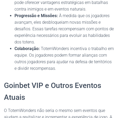
pode oferecer vantagens estratégicas em batalhas
contra inimigos e em eventos naturais.
Progressão e Missões:
À medida que os jogadores
avançam, eles desbloqueiam novas missões e
desafios. Essas tarefas recompensam com pontos de
experiência necessários para evoluir as habilidades
dos totens.
Colaboração:
TotemWonders incentiva o trabalho em
equipe. Os jogadores podem formar alianças com
outros jogadores para ajudar na defesa de territórios
e dividir recompensas.
Goinbet VIP e Outros Eventos
Atuais
O TotemWonders não seria o mesmo sem eventos que
ajudam a revitalizar e incrementar a experiência de jogo. A