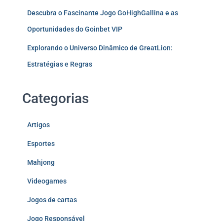
Descubra o Fascinante Jogo GoHighGallina e as
Oportunidades do Goinbet VIP
Explorando o Universo Dinâmico de GreatLion:
Estratégias e Regras
Categorias
Artigos
Esportes
Mahjong
Videogames
Jogos de cartas
Jogo Responsável