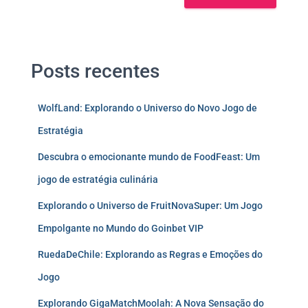
Posts recentes
WolfLand: Explorando o Universo do Novo Jogo de
Estratégia
Descubra o emocionante mundo de FoodFeast: Um
jogo de estratégia culinária
Explorando o Universo de FruitNovaSuper: Um Jogo
Empolgante no Mundo do Goinbet VIP
RuedaDeChile: Explorando as Regras e Emoções do
Jogo
Explorando GigaMatchMoolah: A Nova Sensação do