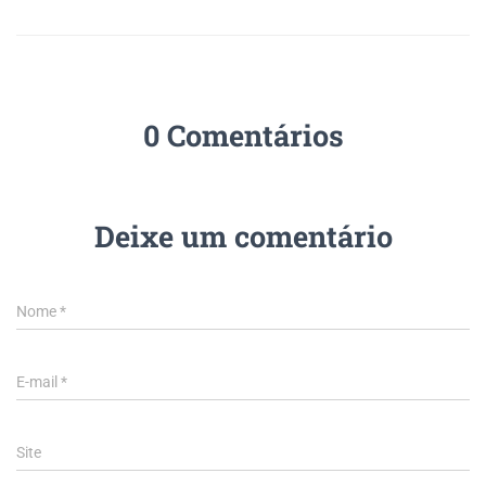
0 Comentários
Deixe um comentário
Nome
*
E-mail
*
Site