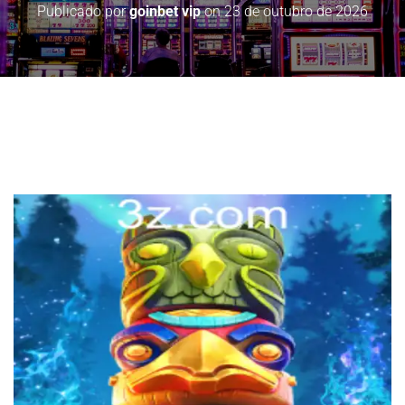
Publicado por
goinbet vip
on
23 de outubro de 2026