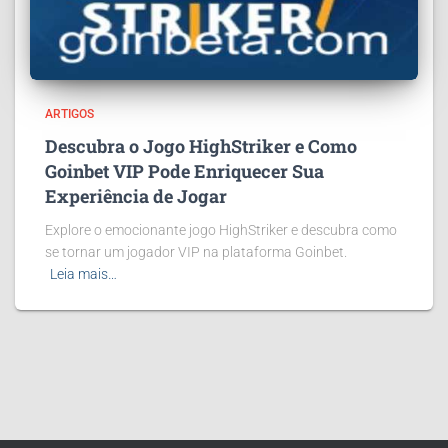
ARTIGOS
Descubra o Jogo HighStriker e Como
Goinbet VIP Pode Enriquecer Sua
Experiência de Jogar
Explore o emocionante jogo HighStriker e descubra como
se tornar um jogador VIP na plataforma Goinbet.
Leia mais…