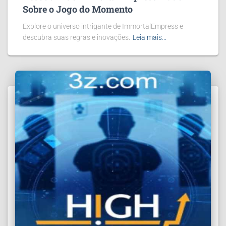
Sobre o Jogo do Momento
Explore o universo intrigante de ImmortalEmpress e
descubra suas regras e inovações.
Leia mais…