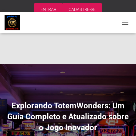
ENTRAR
CADASTRE-SE
A
L
T
E
R
N
A
R
N
A
V
E
G
A
Explorando TotemWonders: Um
Ç
Ã
Guia Completo e Atualizado sobre
O
o Jogo Inovador