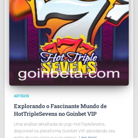
ARTIGOS
Explorando o Fascinante Mundo de
HotTripleSevens no Goinbet VIP
Uma análise detalhada do jogo HotTripleSevens,
disponível na plataforma Goinbet VIP, abordando seu
estilo de jogo único e suas regras.
Leia mais…