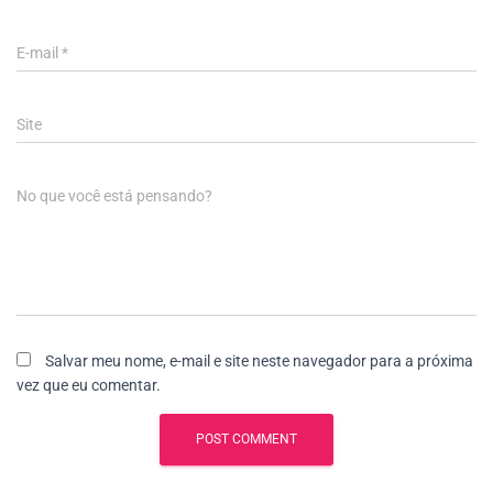
E-mail
*
Site
No que você está pensando?
Salvar meu nome, e-mail e site neste navegador para a próxima
vez que eu comentar.