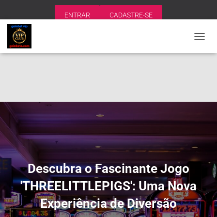
ENTRAR
CADASTRE-SE
A
L
T
E
R
N
A
R
N
A
V
E
G
A
Descubra o Fascinante Jogo
Ç
Ã
'THREELITTLEPIGS': Uma Nova
O
Experiência de Diversão