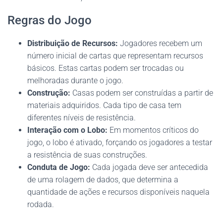
Regras do Jogo
Distribuição de Recursos:
Jogadores recebem um
número inicial de cartas que representam recursos
básicos. Estas cartas podem ser trocadas ou
melhoradas durante o jogo.
Construção:
Casas podem ser construídas a partir de
materiais adquiridos. Cada tipo de casa tem
diferentes níveis de resistência.
Interação com o Lobo:
Em momentos críticos do
jogo, o lobo é ativado, forçando os jogadores a testar
a resistência de suas construções.
Conduta de Jogo:
Cada jogada deve ser antecedida
de uma rolagem de dados, que determina a
quantidade de ações e recursos disponíveis naquela
rodada.