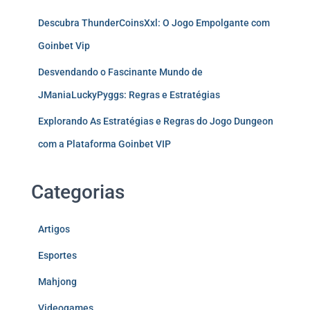
Descubra ThunderCoinsXxl: O Jogo Empolgante com
Goinbet Vip
Desvendando o Fascinante Mundo de
JManiaLuckyPyggs: Regras e Estratégias
Explorando As Estratégias e Regras do Jogo Dungeon
com a Plataforma Goinbet VIP
Categorias
Artigos
Esportes
Mahjong
Videogames