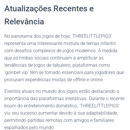
Atualizações Recentes e
Relevância
No panorama dos jogos de hoje, 'THREELITTLEPIGS'
representa uma interessante mistura de temas infantis
com desafios complexos de jogos modernos. À medida
que as mídias sociais continuam a amplificar as
tendências de jogos de tabuleiro, plataformas como
'goinbet vip' têm se tornado essenciais para jogadores que
procuram experiências mistas de offline e online.
Eventos atuais no mundo dos jogos estão destacando a
importância das plataformas interativas. Durante o recente
boom do entretenimento doméstico, 'THREELITTLEPIGS'
viu seu sucesso aumentar devido à sua adaptabilidade,
permitindo partidas remotas com amigos e familiares
espalhados pelo mundo.