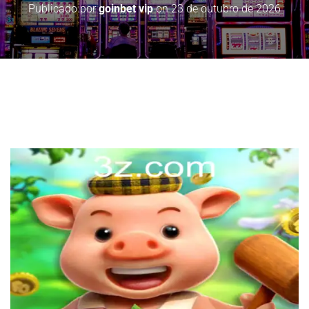
Publicado por
goinbet vip
on
23 de outubro de 2026