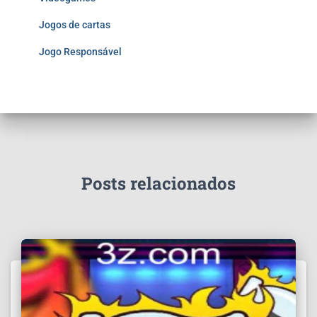
Jogos de cartas
Jogo Responsável
Posts relacionados