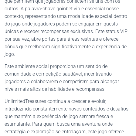
que permitem que jogadores conectem-se uns com os
outros. A palavra-chave goinbet vip é essencial nesse
contexto, representando uma modalidade especial dentro
do jogo onde jogadores podem se engajar em quests
únicas e receber recompensas exclusivas. Este status VIP,
por sua vez, abre portas para áreas restritas e oferece
bônus que melhoram significativamente a experiência de
jogo.
Este ambiente social proporciona um sentido de
comunidade e competição saudável, incentivando
jogadores a colaborarem e competirem para alcançar
níveis mais altos de habilidade e recompensas.
UnlimitedTreasures continua a crescer e evoluir,
introduzindo constantemente novos conteúdos e desafios
que mantêm a experiência de jogo sempre fresca e
estimulante. Para quem busca uma aventura onde
estratégia e exploração se entrelaçam, este jogo oferece