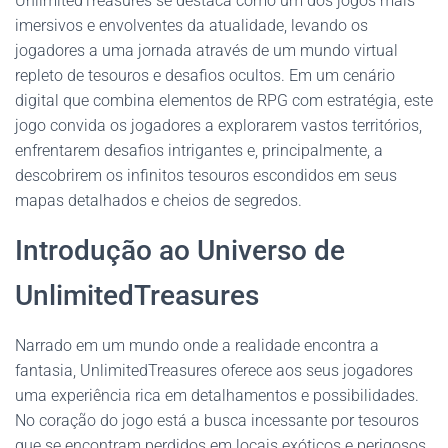
UnlimitedTreasures se destaca como um dos jogos mais
imersivos e envolventes da atualidade, levando os
jogadores a uma jornada através de um mundo virtual
repleto de tesouros e desafios ocultos. Em um cenário
digital que combina elementos de RPG com estratégia, este
jogo convida os jogadores a explorarem vastos territórios,
enfrentarem desafios intrigantes e, principalmente, a
descobrirem os infinitos tesouros escondidos em seus
mapas detalhados e cheios de segredos.
Introdução ao Universo de
UnlimitedTreasures
Narrado em um mundo onde a realidade encontra a
fantasia, UnlimitedTreasures oferece aos seus jogadores
uma experiência rica em detalhamentos e possibilidades.
No coração do jogo está a busca incessante por tesouros
que se encontram perdidos em locais exóticos e perigosos.