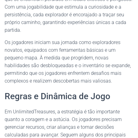
Com uma jogabilidade que estimula a curiosidade e a
persistência, cada explorador é encorajado a traçar seu
próprio caminho, garantindo experiências únicas a cada
partida.
Os jogadores iniciam sua jornada como exploradores
novatos, equipados com ferramentas básicas e um
pequeno mapa. À medida que progridem, novas
habilidades são desbloqueadas e o inventário se expande,
permitindo que os jogadores enfrentem desafios mais
complexos e realizem descobertas mais valiosas.
Regras e Dinâmica de Jogo
Em UnlimitedTreasures, a estratégia é tão importante
quanto a coragem e a astúcia. Os jogadores precisam
gerenciar recursos, criar alianças e tomar decisões
calculadas para avançar. Seguem alguns dos principais