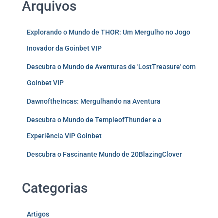
Arquivos
Explorando o Mundo de THOR: Um Mergulho no Jogo
Inovador da Goinbet VIP
Descubra o Mundo de Aventuras de 'LostTreasure' com
Goinbet VIP
DawnoftheIncas: Mergulhando na Aventura
Descubra o Mundo de TempleofThunder e a
Experiência VIP Goinbet
Descubra o Fascinante Mundo de 20BlazingClover
Categorias
Artigos