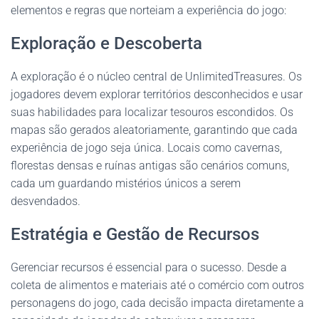
elementos e regras que norteiam a experiência do jogo:
Exploração e Descoberta
A exploração é o núcleo central de UnlimitedTreasures. Os
jogadores devem explorar territórios desconhecidos e usar
suas habilidades para localizar tesouros escondidos. Os
mapas são gerados aleatoriamente, garantindo que cada
experiência de jogo seja única. Locais como cavernas,
florestas densas e ruínas antigas são cenários comuns,
cada um guardando mistérios únicos a serem
desvendados.
Estratégia e Gestão de Recursos
Gerenciar recursos é essencial para o sucesso. Desde a
coleta de alimentos e materiais até o comércio com outros
personagens do jogo, cada decisão impacta diretamente a