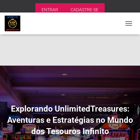
ENTRAR
CADASTRE-SE
A
L
T
E
R
N
A
R
N
A
V
E
G
A
Explorando UnlimitedTreasures:
Ç
Ã
Aventuras e Estratégias no Mundo
O
dos Tesouros Infinito