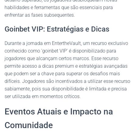
habilidades e ferramentas que são essenciais para
enfrentar as fases subsequentes.
Goinbet VIP: Estratégias e Dicas
Durante a jornada em EntertheVault, um recurso exclusivo
conhecido como 'goinbet VIP' é disponibilizado para
jogadores que alcançam certos marcos. Esse recurso
permite acesso a dicas premium e estratégias avançadas
que podem ser a chave para superar os desafios mais
difíceis. Jogadores são incentivados a utilizar esse recurso
sabiamente, pois sua disponibilidade é limitada e precisa
ser utilizada em momentos críticos.
Eventos Atuais e Impacto na
Comunidade