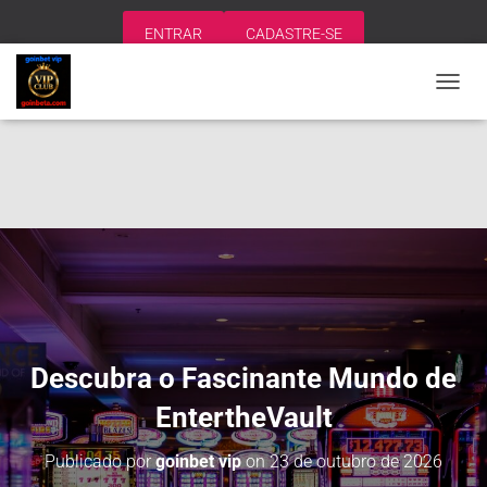
ENTRAR
CADASTRE-SE
A
L
T
E
R
N
A
R
N
A
V
E
G
A
Descubra o Fascinante Mundo de
Ç
Ã
EntertheVault
O
Publicado por
goinbet vip
on
23 de outubro de 2026