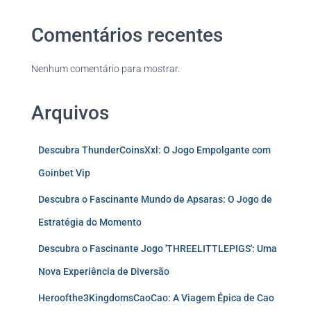
Comentários recentes
Nenhum comentário para mostrar.
Arquivos
Descubra ThunderCoinsXxl: O Jogo Empolgante com
Goinbet Vip
Descubra o Fascinante Mundo de Apsaras: O Jogo de
Estratégia do Momento
Descubra o Fascinante Jogo 'THREELITTLEPIGS': Uma
Nova Experiência de Diversão
Heroofthe3KingdomsCaoCao: A Viagem Épica de Cao