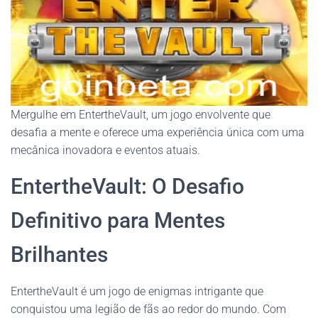
Mergulhe em EntertheVault, um jogo envolvente que
desafia a mente e oferece uma experiência única com uma
mecânica inovadora e eventos atuais.
EntertheVault: O Desafio
Definitivo para Mentes
Brilhantes
EntertheVault é um jogo de enigmas intrigante que
conquistou uma legião de fãs ao redor do mundo. Com