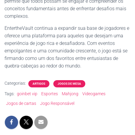
permite que todos possam se engajar e compreender os
conceitos fundamentais antes de enfrentar desafios mais
complexos.
EntertheVault continua a expandir sua base de jogadores e
oferece uma plataforma para aqueles que desejam uma
experiência de jogo rica e desafiadora. Com eventos
empolgantes e uma comunidade crescente, o jogo está se
firmando como um dos favoritos entre entusiastas de
quebra-cabeças ao redor do mundo.
Categorias:
ARTIGOS
JOGOS DE MESA
Tags:
goinbet vip
Esportes
Mahjong
Videogames
Jogos de cartas
Jogo Responsável